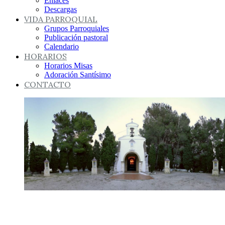
Enlaces
Descargas
VIDA PARROQUIAL
Grupos Parroquiales
Publicación pastoral
Calendario
HORARIOS
Horarios Misas
Adoración Santísimo
CONTACTO