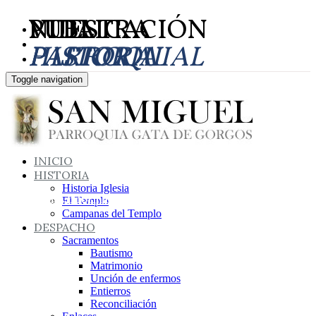
NUESTRA
VIDA
PUBLICACIÓN
HISTORIA
PARROQUIAL
PASTORAL
Toggle navigation
INICIO
HISTORIA
Historia Iglesia
Más información
Más información
Más información
El Templo
Campanas del Templo
DESPACHO
Sacramentos
Bautismo
Matrimonio
Unción de enfermos
Entierros
Reconciliación