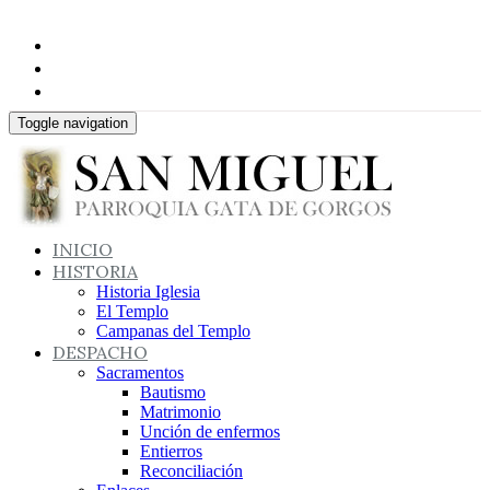
Toggle navigation
INICIO
HISTORIA
Historia Iglesia
El Templo
Campanas del Templo
DESPACHO
Sacramentos
Bautismo
Matrimonio
Unción de enfermos
Entierros
Reconciliación