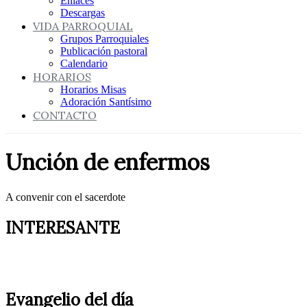
Enlaces
Descargas
VIDA PARROQUIAL
Grupos Parroquiales
Publicación pastoral
Calendario
HORARIOS
Horarios Misas
Adoración Santísimo
CONTACTO
Unción de enfermos
A convenir con el sacerdote
INTERESANTE
Evangelio del día