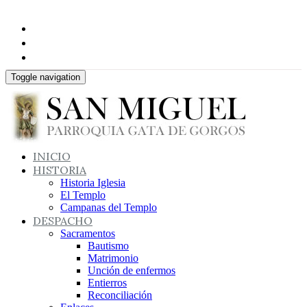
Toggle navigation
INICIO
HISTORIA
Historia Iglesia
El Templo
Campanas del Templo
DESPACHO
Sacramentos
Bautismo
Matrimonio
Unción de enfermos
Entierros
Reconciliación