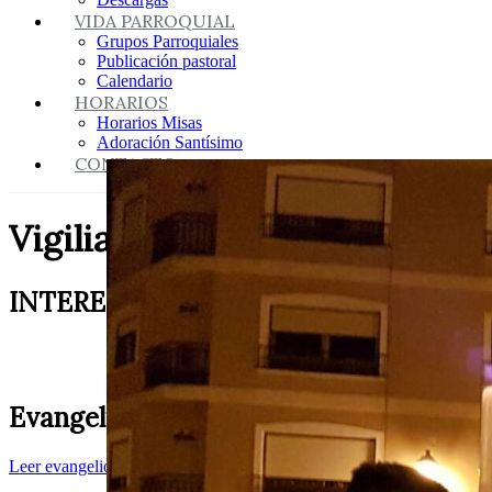
VIDA PARROQUIAL
Grupos Parroquiales
Publicación pastoral
Calendario
HORARIOS
Horarios Misas
Adoración Santísimo
CONTACTO
Vigilia Pascual
INTERESANTE
Evangelio del día
Leer evangelio