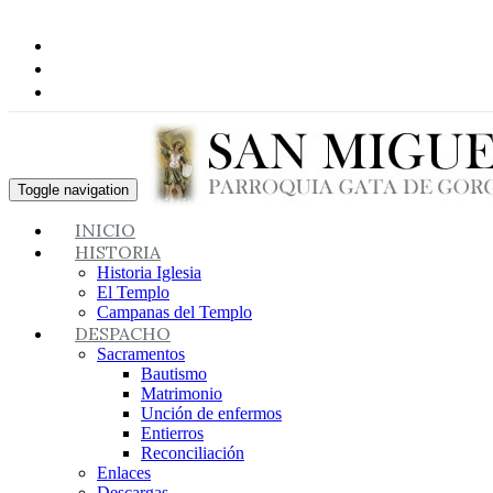
Toggle navigation
INICIO
HISTORIA
Historia Iglesia
El Templo
Campanas del Templo
DESPACHO
Sacramentos
Bautismo
Matrimonio
Unción de enfermos
Entierros
Reconciliación
Enlaces
Descargas