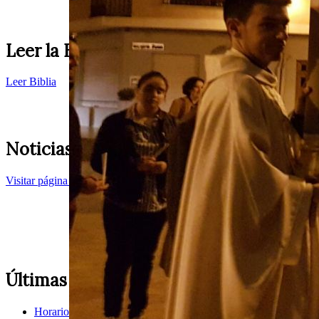
Leer la Bilblia
Leer Biblia
Noticias de la Iglesia Diocesana
Visitar página web
Últimas noticias
Horarios Misas
02 Agosto, 2026