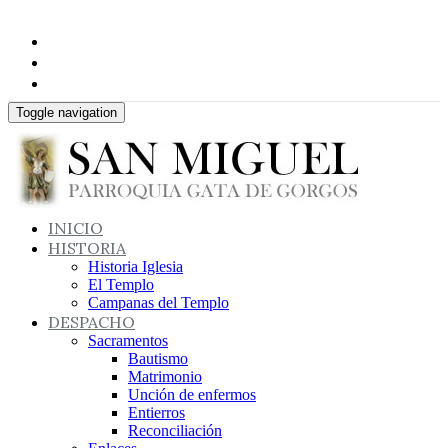
Toggle navigation
INICIO
HISTORIA
Historia Iglesia
El Templo
Campanas del Templo
DESPACHO
Sacramentos
Bautismo
Matrimonio
Unción de enfermos
Entierros
Reconciliación