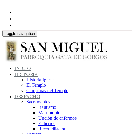
Toggle navigation
INICIO
HISTORIA
Historia Iglesia
El Templo
Campanas del Templo
DESPACHO
Sacramentos
Bautismo
Matrimonio
Unción de enfermos
Entierros
Reconciliación